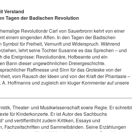
it Verstand
den Tagen der Badischen Revolution
ehemalige Revolutionär Carl von Sauerbronn kehrt von einer
 mit einem singenden Affen. In den Tagen der Badischen
um Symbol für Freiheit, Vernunft und Widerspruch. Während
erziehen, lehrt seine Tochter Susanne es das Sprechen – und
h die Ereignisse: Revolutionäre, Hofbeamte und ein
den Bann dieser ungewöhnlichen Dreiergeschichte.
sprachlicher Raffinesse und Sinn für das Groteske von der
hheit, vom Rausch der Ideen und von der Kraft der Phantasie –
 T. A. Hoffmanns und zugleich ein kluger Kommentar auf unsere
istik, Theater- und Musikwissenschaft sowie Regie. Er schreibt
Texte für Kinderkonzerte. Er ist Autor des Sachbuchs
“ und veröffentlicht zudem Kritiken, Essays und
n, Fachzeitschriften und Sammelbänden. Seine Erzählungen